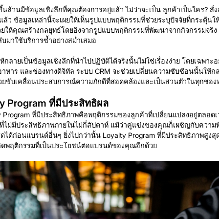
ล้วนมีข้อมูลเชิงลึกที่คุณต้องการอยู่แล้ว ไม่ว่าจะเป็น ลูกค้าเป็นใคร? สั่
ล้ว ข้อมูลเหล่านี้จะเผยให้เห็นรูปแบบพฤติกรรมที่ช่วยระบุปัจจัยที่กระตุ้น
จะช่วยให้คุณสร้างกลยุทธ์โดยอิงจากรูปแบบพฤติกรรมที่พัฒนาจากกิจกรรมจริ
กลับมาใช้บริการซ้ำอย่างสม่ำเสมอ
้กลายเป็นข้อมูลเชิงลึกที่นำไปปฏิบัติได้จริงนั้นไม่ใช่เรื่องง่าย โดยเฉพาะอ
าหาร และช่องทางดิจิทัล ระบบ CRM จะช่วยเปลี่ยนความซับซ้อนนั้นให้
่วยขับเคลื่อนประสบการณ์ความภักดีที่สอดคล้องและเป็นส่วนตัวในทุกช่อง
ty Program ที่มีประสิทธิผล
 Program ที่มีประสิทธิภาพคือพฤติกรรมของลูกค้าที่เปลี่ยนแปลงอยู่ตลอดเ
่มีประสิทธิภาพภายในไม่กี่สัปดาห์ แม้ว่าคู่แข่งของคุณก็เผชิญกับความท้า
ุดได้ก่อนแบรนด์อื่นๆ ยิ่งไปกว่านั้น Loyalty Program ที่มีประสิทธิภาพสู
ห้เกิดพฤติกรรมที่เป็นประโยชน์ต่อแบรนด์ของคุณอีกด้วย