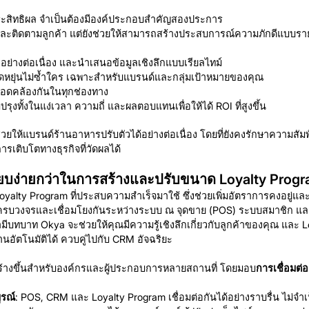
ระสิทธิผล จำเป็นต้องมีองค์ประกอบสำคัญสองประการ
บุและติดตามลูกค้า แต่ยังช่วยให้สามารถสร้างประสบการณ์ความภักดีแบบรา
ย่างต่อเนื่อง และนำเสนอข้อมูลเชิงลึกแบบเรียลไทม์
ยืดหยุ่นไม่ซ้ำใคร เฉพาะสำหรับแบรนด์และกลุ่มเป้าหมายของคุณ
่สอดคล้องกันในทุกช่องทาง
รุงทั้งในแง่เวลา ความถี่ และผลตอบแทนเพื่อให้ได้ ROI ที่สูงขึ้น
ะช่วยให้แบรนด์ร้านอาหารปรับตัวได้อย่างต่อเนื่อง โดยที่ยังคงรักษาความสัมพ
ารเติบโตทางธุรกิจที่วัดผลได้
รียบง่ายกว่าในการสร้างและปรับขนาด Loyalty Prog
alty Program ที่ประสบความสำเร็จมาใช้ ซึ่งช่วยเพิ่มอัตราการคงอยู่และกา
ที่ครบวงจรและเชื่อมโยงกันระหว่างระบบ ณ จุดขาย (POS) ระบบสมาชิก และ 
มามีบทบาท Okya จะช่วยให้คุณมีความรู้เชิงลึกเกี่ยวกับลูกค้าของคุณ และ L
นอัตโนมัติได้ ควบคู่ไปกับ CRM อัจฉริยะ
้างขึ้นสำหรับองค์กรและผู้ประกอบการหลายสถานที่ โดยมอบ
การเชื่อมต่
ูรณ์
: POS, CRM และ Loyalty Program เชื่อมต่อกันได้อย่างราบรื่น ไม่